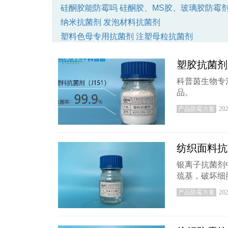
硅酮胶能防霉吗
硅酮胶、MS胶、玻璃胶防霉
纳米抗菌剂
发泡材料抗菌剂
塑料色母专用抗菌剂
注塑母粒抗菌剂
科普茵防霉方案
服务客户成功案例
塑胶抗菌剂
如何联系科普茵防霉抗菌公司
纺织抗菌剂
AEM5700抗菌剂
科普茵生物专
品。
气相防霉纸
气相防霉片
成品防霉必备
塑料防霉剂
PU/PVC/TPU/TPE/EVA/TPR、
产品防霉方案
202
聚氨酯、丙烯酸树脂、橡胶、硅橡胶专用防霉
纺织面料抗
最新动态，这里有你想要的防霉抗菌知识
银离子抗菌剂
巯基，破坏细
产品防霉方案
202