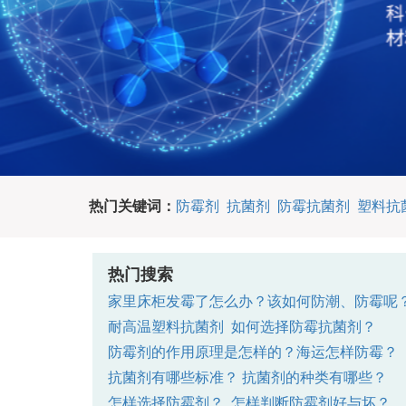
热门关键词：
防霉剂
抗菌剂
防霉抗菌剂
塑料抗
热门搜索
家里床柜发霉了怎么办？该如何防潮、防霉呢
耐高温塑料抗菌剂
如何选择防霉抗菌剂？
防霉剂的作用原理是怎样的？
海运怎样防霉？
抗菌剂有哪些标准？
抗菌剂的种类有哪些？
怎样选择防霉剂？
怎样判断防霉剂好与坏？