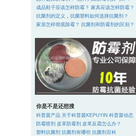
成品鞋子应该怎样防霉？
家具应该怎样防霉？
抗菌剂的定义
，
抗菌塑料如何选择抗菌剂？
家居怎样彻底除霉？
抗菌剂和防霉剂的区别？
你是不是还想搜
科普茵产品
关于科普茵KEPUYIN
科普茵动态
防霉喷剂
皮革防霉剂
皮革反霜怎么办？
塑料抗菌剂
抗菌剂有哪些
抗菌剂百科