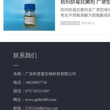
纺织防霉抗菌剂 广谱
纺织防霉抗菌剂是广谱型液
氧化半胱氨基酸为胱氨酸残
产品防霉方案
2023-08-22
联系我们
—
名称：广东科普茵生物科技有限公司
电话：18620907734
固话：0757-85511667
网址：www.gdfm360.com
邮箱：276533448@qq.com