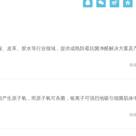
服、皮革、胶水等行业领域，提供成熟防霉抗菌净醛解决方案及
阅读:
间产生原子氧，而原子氧可杀菌，银离子可强烈地吸引细菌肌体
阅读: