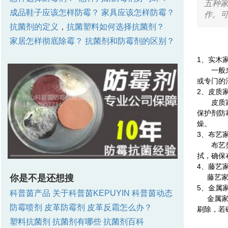
五种家
成品鞋子应该怎样防霉？
家具应该怎样防霉？
作。
抗菌剂的定义
，
抗菌塑料如何选择抗菌剂？
家居怎样彻底除霉？
抗菌剂和防霉剂的区别？
1、实木
一般来说
或专门的
2、皮质
皮质家具
保护剂防
燥。
3、布艺
布艺类家
拭，确保
4、藤艺
你是不是还想搜
藤艺家具
5、金属
科普茵产品
关于科普茵KEPUYIN
科普茵动态
金属家具
防霉喷剂
皮革防霉剂
皮革反霜怎么办？
刷除，若
塑料抗菌剂
抗菌剂有哪些
抗菌剂百科