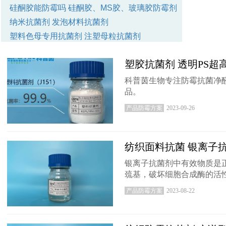
硅酮胶能防霉吗
硅酮胶、MS胶、玻璃胶防霉剂
纳米抗菌剂
发泡材料抗菌剂
塑料色母专用抗菌剂
注塑母粒抗菌剂
科普茵防霉方案
服务客户成功案例
塑胶抗菌剂 透明PS超
如何联系科普茵防霉抗菌公司
纺织抗菌剂
AEM5700抗菌剂
科普茵生物专注防霉抗菌净
品。
气相防霉纸
气相防霉片
成品防霉必备
塑料防霉剂
PU/PVC/TPU/TPE/EVA/TPR、
产品防霉方案
2023-09-26
聚氨酯、丙烯酸树脂、橡胶、硅橡胶专用防霉剂
纺织面料抗菌 银离子
最新动态，这里有你想要的防霉抗菌知识
银离子抗菌剂中有效物质是
巯基，破坏细胞合成酶的活
产品防霉方案
2023-08-22