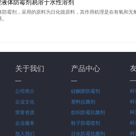
型液体防霉剂易溶于水性溶剂
体防霉剂，采用的原料为日化级原料，其作用机理是在有氧和无
基。
关于我们
产品中心
—
—
—
科
公司简介
硅酮胶防霉剂
科
企业文化
塑料抗菌剂
科
荣誉资质
纺织防霉抗菌剂
科
企业服务
鞋子防霉喷剂
科
加入我们
日化防霉抗菌剂