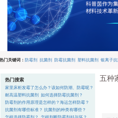
热门关键词：
防霉剂
抗菌剂
防霉抗菌剂
塑料抗菌剂
银离子抗
五种
热门搜索
家里床柜发霉了怎么办？该如何防潮、防霉呢？
耐高温塑料抗菌剂
如何选择防霉抗菌剂？
防霉剂的作用原理是怎样的？
海运怎样防霉？
抗菌剂有哪些标准？
抗菌剂的种类有哪些？
怎样选择防霉剂？
怎样判断防霉剂好与坏？