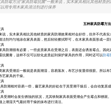
具防霉方法“家具防霉抗菌”一般来说，实木家具相比其他材质
可以用专用木家具清洁剂进行保养
五种家具防霉方法
家具
，实木家具相比其他材质的家具防潮效果相对会好些，但并不代表实木
清洁剂均匀地涂在家具表面，然后轻轻擦拭即可，在木家具表面形成一层
家具
防潮很有必要，一些皮质家具在受潮之后，表面还会诱发霉点。因此家
霉抗菌膏，这样不仅可以软化皮质起到保护家具的作用，同时还可以
防霉
家具
具受潮后一般就是表面潮湿，容易落灰，布艺沙发显得很脏。所以布艺
布艺家具的干燥。
家具
防潮相对容易一些，藤艺家具的好处在于其受潮干燥后，会自动复原成
家具
受潮时会发生锈蚀的状况，尤其铁制家具表面受潮会产生霉点和锈斑。
碰上潮湿天气最好用干燥的抹布进行清洁。