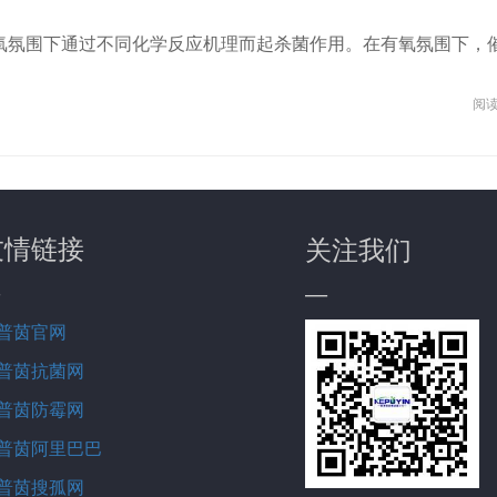
氧氛围下通过不同化学反应机理而起杀菌作用。在有氧氛围下，
阅读:
友情链接
关注我们
—
普茵官网
普茵抗菌网
普茵防霉网
普茵阿里巴巴
普茵搜孤网